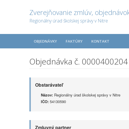
Zverejňovanie zmlúv, objednávok
Regionálny úrad školskej správy v Nitre
OBJEDNÁVKY
FAKTÚRY
KONTAKT
Objednávka č. 0000400204
Obstarávateľ
Názov:
Regionálny úrad školskej správy v Nitre
IČO:
54130590
Zmluvný partner