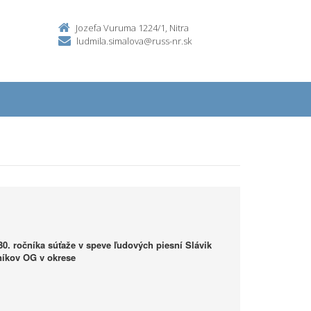
Jozefa Vuruma 1224/1, Nitra
ludmila.simalova@russ-nr.sk
30. ročníka súťaže v speve ľudových piesní Slávik
níkov OG v okrese