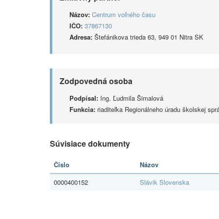
Názov:
Centrum voľného času
IČO:
37867130
Adresa:
Štefánikova trieda 63, 949 01 Nitra SK
Zodpovedná osoba
Podpísal:
Ing. Ľudmila Šimalová
Funkcia:
riaditeľka Regionálneho úradu školskej sprá
Súvisiace dokumenty
Číslo
Názov
0000400152
Slávik Slovenska