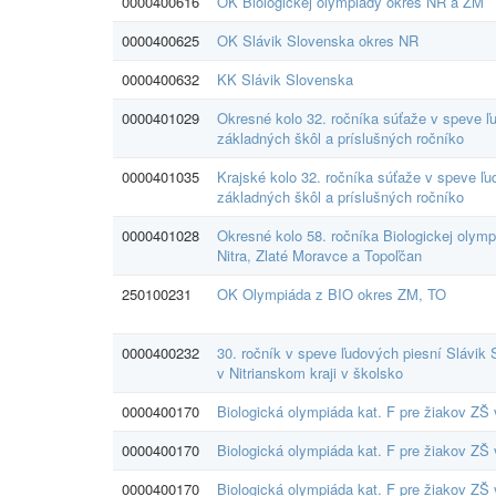
0000400616
OK Biologickej olympiády okres NR a ZM
0000400625
OK Slávik Slovenska okres NR
0000400632
KK Slávik Slovenska
0000401029
Okresné kolo 32. ročníka súťaže v speve ľ
základných škôl a príslušných ročníko
0000401035
Krajské kolo 32. ročníka súťaže v speve ľ
základných škôl a príslušných ročníko
0000401028
Okresné kolo 58. ročníka Biologickej olymp
Nitra, Zlaté Moravce a Topoľčan
250100231
OK Olympiáda z BIO okres ZM, TO
0000400232
30. ročník v speve ľudových piesní Slávik
v Nitrianskom kraji v školsko
0000400170
Biologická olympiáda kat. F pre žiakov ZŠ 
0000400170
Biologická olympiáda kat. F pre žiakov ZŠ 
0000400170
Biologická olympiáda kat. F pre žiakov ZŠ 