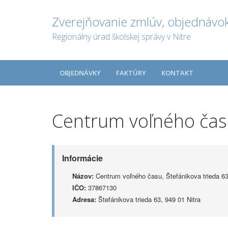
Zverejňovanie zmlúv, objednávok
Regionálny úrad školskej správy v Nitre
OBJEDNÁVKY
FAKTÚRY
KONTAKT
Centrum voľného času
Informácie
Názov:
Centrum voľného času, Štefánikova trieda 63,
IČO:
37867130
Adresa:
Štefánikova trieda 63, 949 01 Nitra