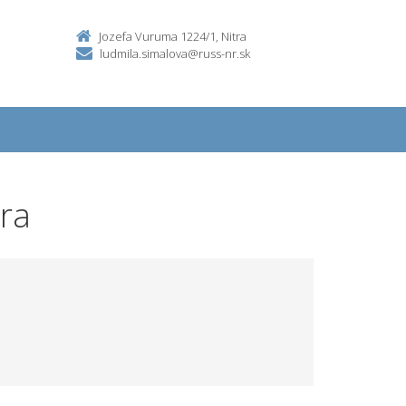
Jozefa Vuruma 1224/1, Nitra
ludmila.simalova@russ-nr.sk
tra