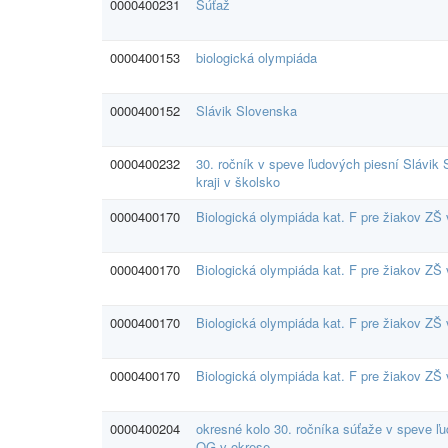
0000400231
Súťaž
0000400153
biologická olympiáda
0000400152
Slávik Slovenska
0000400232
30. ročník v speve ľudových piesní Slávik
kraji v školsko
0000400170
Biologická olympiáda kat. F pre žiakov ZŠ 
0000400170
Biologická olympiáda kat. F pre žiakov ZŠ 
0000400170
Biologická olympiáda kat. F pre žiakov ZŠ 
0000400170
Biologická olympiáda kat. F pre žiakov ZŠ 
0000400204
okresné kolo 30. ročníka súťaže v speve ľ
OG v okrese