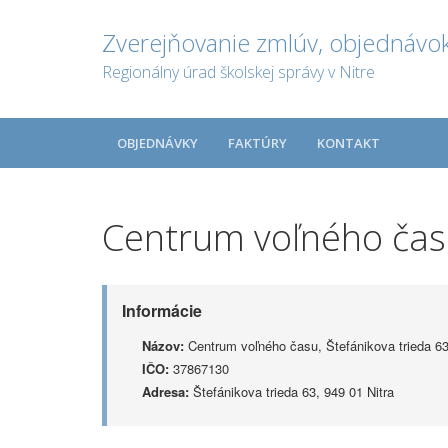
Zverejňovanie zmlúv, objednávok
Regionálny úrad školskej správy v Nitre
OBJEDNÁVKY
FAKTÚRY
KONTAKT
Centrum voľného času
Informácie
Názov:
Centrum voľného času, Štefánikova trieda 63,
IČO:
37867130
Adresa:
Štefánikova trieda 63, 949 01 Nitra