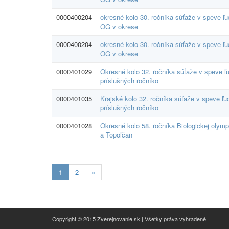
0000400204
okresné kolo 30. ročníka súťaže v speve ľ
OG v okrese
0000400204
okresné kolo 30. ročníka súťaže v speve ľ
OG v okrese
0000401029
Okresné kolo 32. ročníka súťaže v speve ľ
príslušných ročníko
0000401035
Krajské kolo 32. ročníka súťaže v speve ľ
príslušných ročníko
0000401028
Okresné kolo 58. ročníka Biologickej olymp
a Topoľčan
Aktualna-
1
2
»
stranka
1
Copyright © 2015 Zverejnovanie.sk | Všetky práva vyhradené