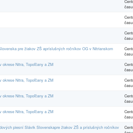
Cent
času
Cent
času
Cent
času
 Slovenska pre žiakov ZŠ apríslušných ročníkov OG v Nitrianskom
Cent
času
v okrese Nitra, Topoľčany a ZM
Cent
času
v okrese Nitra, Topoľčany a ZM
Cent
času
v okrese Nitra, Topoľčany a ZM
Cent
času
v okrese Nitra, Topoľčany a ZM
Cent
času
udových piesní Slávik Slovenskapre žiakov ZŠ a príslušných ročníkov
Cent
času