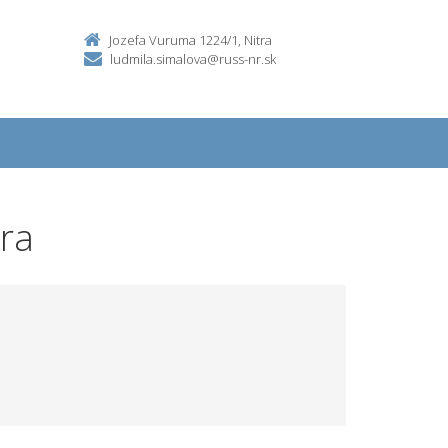
Jozefa Vuruma 1224/1, Nitra
ludmila.simalova@russ-nr.sk
tra